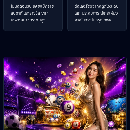
โบนัสต้อนรับ แคชแบ็กราย
ดีลเลอร์สดจากสตูดิโอระดับ
สัปดาห์ และรางวัล VIP
โลก ประสบการณ์ใกล้เคียง
เฉพาะสมาชิกระดับสูง
คาสิโนจริงในกรุงเทพฯ