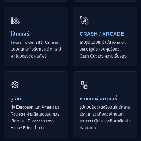
🎱
🚀
โป๊กเกอร์
CRASH / ARCADE
Texas Hold'em และ Omaha
เกมรูปแบบใหม่ เช่น Aviator,
แบบสดและทัวร์นาเมนต์ ทักษะมี
JetX ผู้เล่นควบคุมจังหวะ
ผลโดยตรงต่อผลลัพธ์
Cash Out เอง ความเสี่ยงสูง
🎡
🔢
รูเล็ต
หวยและล็อตเตอรี่
ทั้ง European และ American
รูปแบบล็อตเตอรี่ออนไลน์หลาย
Roulette ผ่านดีลเลอร์สด ควร
ประเภท รวมถึงหวยไทยและ
เลือกแบบ European เพราะ
หวยลาว ผู้เล่นควรศึกษาเงื่อนไข
House Edge ต่ำกว่า
ก่อนเสมอ