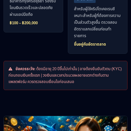
ธนาคารกรุงศรีอยุธยา รองรับ
โอนเงินรวดเร็วและปลอดภัย
สำหรับผู้ใช้คริปโตเคอเรนซี
ผ่านแอปมือถือ
เหมาะสำหรับผู้ที่ต้องการความ
เป็นส่วนตัวสูงขึ้น ตรวจสอบ
฿100 – ฿200,000
อัตราแลกเปลี่ยนก่อนทำ
รายการ
ขึ้นอยู่กับอัตราตลาด
ข้อควรระวัง:
ต้องมีอายุ 20 ปีขึ้นไปเท่านั้น | อาจต้องยืนยันตัวตน (KYC)
ก่อนถอนเงินครั้งแรก | วงเงินและเวลาประมวลผลอาจแตกต่างกันตาม
แพลตฟอร์ม ควรตรวจสอบเงื่อนไขก่อนเสมอ