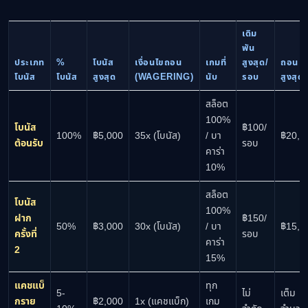
เดิม
พัน
ประเภท
%
โบนัส
เงื่อนไขถอน
เกมที่
สูงสุด/
ถอน
โบนัส
โบนัส
สูงสุด
(WAGERING)
นับ
รอบ
สูงสุด
สล็อต
100%
โบนัส
฿100/
100%
฿5,000
35x (โบนัส)
/ บา
฿20,0
ต้อนรับ
รอบ
คาร่า
10%
สล็อต
โบนัส
100%
ฝาก
฿150/
50%
฿3,000
30x (โบนัส)
/ บา
฿15,0
ครั้งที่
รอบ
คาร่า
2
15%
แคชแบ็
ทุก
5-
ไม่
เต็ม
กราย
฿2,000
1x (แคชแบ็ก)
เกม