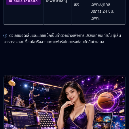
เฉพาะคำเชิญ
👑 รอยัล ไดมอนด์
เอง
เฉพาะบุคคล |
บริการ 24 ชม.
เฉพาะ
ตัวเลขยอดเล่นและแคชแบ็กเป็นค่าตัวอย่างเพื่อการเปรียบเทียบเท่านั้น ผู้เล่น
ควรตรวจสอบเงื่อนไขจริงจากแพลตฟอร์มโดยตรงก่อนตัดสินใจเสมอ