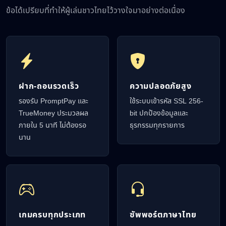
ข้อได้เปรียบที่ทำให้ผู้เล่นชาวไทยไว้วางใจมาอย่างต่อเนื่อง
ฝาก-ถอนรวดเร็ว
ความปลอดภัยสูง
รองรับ PromptPay และ
ใช้ระบบเข้ารหัส SSL 256-
TrueMoney ประมวลผล
bit ปกป้องข้อมูลและ
ภายใน 5 นาที ไม่ต้องรอ
ธุรกรรมทุกรายการ
นาน
เกมครบทุกประเภท
ซัพพอร์ตภาษาไทย