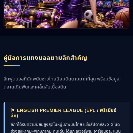
คู่มือการแทงบอลตามลีกสำคัญ
ลีกฟุตบอลที่นักพนันชาวไทยนิยมติดตามมากที่สุด พร้อมข้อมูล
ตลาดเดิมพันและเคล็ดลับเบื้องต้น
🏴󠁧󠁢󠁥󠁮󠁧󠁿 ENGLISH PREMIER LEAGUE (EPL / พรีเมียร์
ลีก)
ลีกที่ได้รับความนิยมสูงสุดในหมู่นักพนันไทย แข่งสัปดาห์ละ 2-3 นัด
ช่วงสิงหาคม–พฤษภาคม ทีมเด่น ได้แก่ ลิเวอร์พูล, อาร์เซนอล, แมน