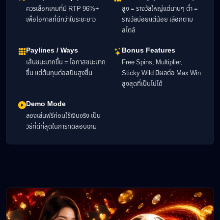
ควรเลือกเกมที่มี RTP 96%+
สูง = รางวัลใหญ่แต่นานๆ ต่ำ =
เพื่อโอกาสที่ดีกว่าในระยะยาว
รางวัลบ่อยแต่น้อย เลือกตาม
สไตล์
Paylines / Ways
Bonus Features
เส้นชนะมากขึ้น = โอกาสชนะมาก
Free Spins, Multiplier,
ขึ้น แต่ต้นทุนต่อสปินสูงขึ้น
Sticky Wild มีผลต่อ Max Win
สูงสุดที่เป็นไปได้
Demo Mode
ลองเล่นฟรีก่อนใช้เงินจริง เป็น
วิธีที่ดีที่สุดในการทดสอบเกม