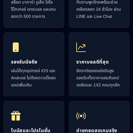
สล็อต บาคาร่า รูเล็ต ไฮโล
ทีมงานพูดไทยพร้อมช่วย
โป๊กเกอร์ แทงบอล และเกม
เหลือตลอด 24 ชั่วโมง ผ่าน
สดกว่า 500 รายการ
LINE และ Live Chat
รองรับมือถือ
ราคาบอลดีที่สุด
เล่นได้ทุกอุปกรณ์ iOS และ
อัตราต่อรองแข่งขันสูง
Android ไม่ต้องดาวน์โหลด
รองรับทั้งราคาแฮนดิแคป
แอปเพิ่มเติม
เอเชียและ 1X2 ครบทุกลีก
โบนัสและโปรโมชั่น
ถ่ายทอดสดเกมจริง