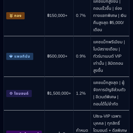
แคชแบ็กสูงขึ้น |
ถอนเร็วขึ้น | ช่อง
฿150,000+
0.7%
ทางแชทพิเศษ | เงิน
🥇 ทอง
คืนสูงสุด ฿5,000/
เดือน
แคชแบ็กพรีเมียม |
โบนัสรายเดือน |
฿500,000+
0.9%
ทัวร์นาเมนต์ VIP
💎 แพลทินัม
เท่านั้น | ลิมิตถอน
สูงขึ้น
แคชแบ็กสูงสุด | ผู้
จัดการบัญชีส่วนตัว
฿1,500,000+
1.2%
💠 ไดมอนด์
| อีเวนต์พิเศษ |
ถอนได้ไม่จำกัด
Ultra-VIP เฉพาะ
บุคคล | ทุกสิทธิ์
กำหนด
ไดมอนด์ + ดีลพิเศษ